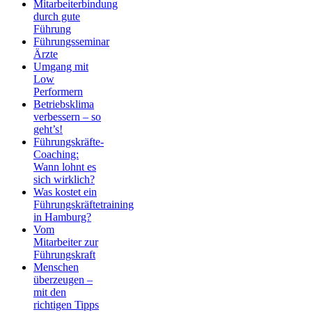
Mitarbeiterbindung
durch gute
Führung
Führungsseminar
Ärzte
Umgang mit
Low
Performern
Betriebsklima
verbessern – so
geht’s!
Führungskräfte-
Coaching:
Wann lohnt es
sich wirklich?
Was kostet ein
Führungskräftetraining
in Hamburg?
Vom
Mitarbeiter zur
Führungskraft
Menschen
überzeugen –
mit den
richtigen Tipps