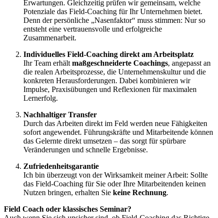
Erwartungen. Gleichzeitig prüfen wir gemeinsam, welche
Potenziale das Field-Coaching für Ihr Unternehmen bietet.
Denn der persönliche „Nasenfaktor“ muss stimmen: Nur so
entsteht eine vertrauensvolle und erfolgreiche
Zusammenarbeit.
Individuelles Field-Coaching direkt am Arbeitsplatz
Ihr Team erhält
maßgeschneiderte Coachings
, angepasst an
die realen Arbeitsprozesse, die Unternehmenskultur und die
konkreten Herausforderungen. Dabei kombinieren wir
Impulse, Praxisübungen und Reflexionen für maximalen
Lernerfolg.
Nachhaltiger Transfer
Durch das Arbeiten direkt im Feld werden neue Fähigkeiten
sofort angewendet. Führungskräfte und Mitarbeitende können
das Gelernte direkt umsetzen – das sorgt für spürbare
Veränderungen und schnelle Ergebnisse.
Zufriedenheitsgarantie
Ich bin überzeugt von der Wirksamkeit meiner Arbeit: Sollte
das Field-Coaching für Sie oder Ihre Mitarbeitenden keinen
Nutzen bringen, erhalten Sie
keine Rechnung
.
Field Coach oder klassisches Seminar?
Auch wenn Sie sich unsicher sind, ob Field-Coaching das Richtige