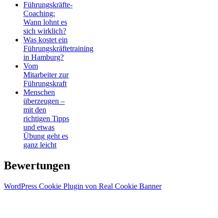
Führungskräfte-
Coaching:
Wann lohnt es
sich wirklich?
Was kostet ein
Führungskräftetraining
in Hamburg?
Vom
Mitarbeiter zur
Führungskraft
Menschen
überzeugen –
mit den
richtigen Tipps
und etwas
Übung geht es
ganz leicht
Bewertungen
WordPress Cookie Plugin von Real Cookie Banner